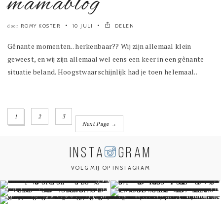
mamablog
ROMY KOSTER
10 JULI
DELEN
door
Gênante momenten.. herkenbaar?? Wij zijn allemaal klein
geweest, en wij zijn allemaal wel eens een keer in een gênante
situatie beland. Hoogstwaarschijnlijk had je toen helemaal..
1
2
3
Next Page →
INSTA
GRAM
VOLG MIJ OP INSTAGRAM