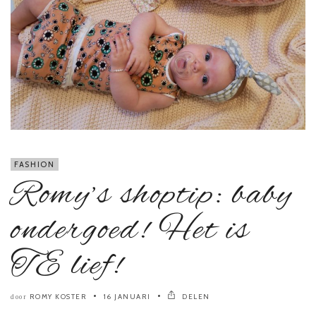
FASHION
Romy’s shoptip: baby
ondergoed! Het is
TE lief!
ROMY KOSTER
16 JANUARI
DELEN
door