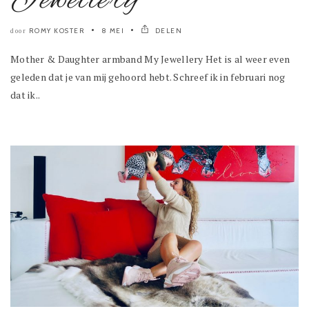
Jewellery
ROMY KOSTER
8 MEI
DELEN
door
Mother & Daughter armband My Jewellery Het is al weer even
geleden dat je van mij gehoord hebt. Schreef ik in februari nog
dat ik..