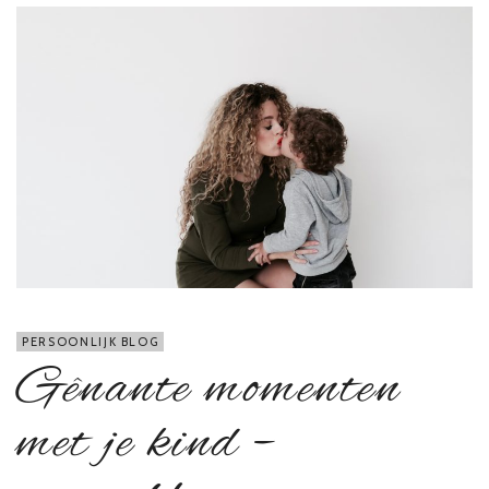
PERSOONLIJK BLOG
Gênante momenten
met je kind –