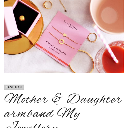
FASHION
Mother & Daughter
armband My