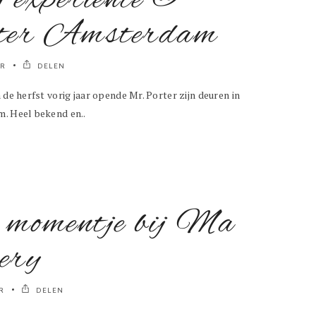
g experience @
er Amsterdam
ER
DELEN
 de herfst vorig jaar opende Mr. Porter zijn deuren in
m. Heel bekend en..
 momentje bij Ma
ery
R
DELEN