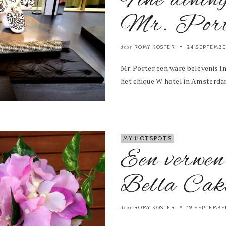
Fine dinin
Mr. Port
ROMY KOSTER
24 SEPTEMB
door
Mr. Porter een ware belevenis In
het chique W hotel in Amsterda
MY HOTSPOTS
Een verwen
Bella Cak
ROMY KOSTER
19 SEPTEMBE
door