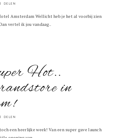
DELEN
otel Amsterdam Wellicht heb je het al voorbij zien
an vertel ik jou vandaag..
uper Hot..
randstore in
am!
DELEN
 toch een heerlijke week! Van een super gave launch
iële opening van..