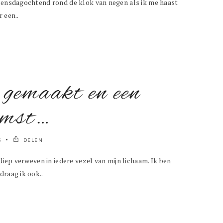
woensdagochtend rond de klok van negen als ik me haast
 een..
 gemaakt en een
omst…
S
DELEN
 diep verweven in iedere vezel van mijn lichaam. Ik ben
draag ik ook..