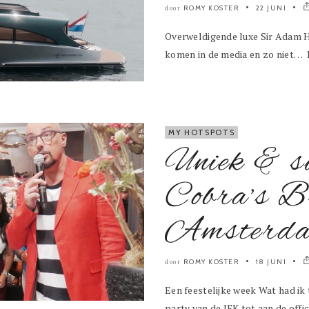
ROMY KOSTER
22 JUNI
door
Overweldigende luxe Sir Adam H
komen in de media en zo niet… D
MY HOTSPOTS
Uniek & s
Cobra’s B
Amsterd
ROMY KOSTER
18 JUNI
door
Een feestelijke week Wat had ik
party van de JFK tot aan de offic