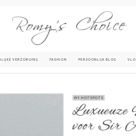
Romy's Choice
RLIJKE VERZORGING
FASHION
PERSOONLIJK BLOG
VLO
MY HOTSPOTS
Luxueuze 
voor Sir 