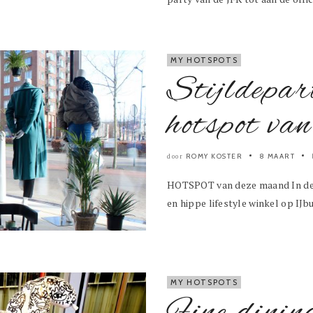
MY HOTSPOTS
Stijldepa
hotspot van
ROMY KOSTER
8 MAART
door
HOTSPOT van deze maand In deze
en hippe lifestyle winkel op IJbu
MY HOTSPOTS