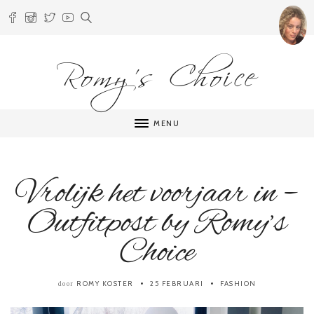
Romy's Choice
MENU
Vrolijk het voorjaar in –
Outfitpost by Romy’s
Choice
ROMY KOSTER
25 FEBRUARI
FASHION
door