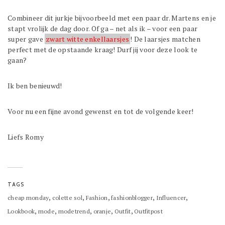
Combineer dit jurkje bijvoorbeeld met een paar dr. Martens en je
stapt vrolijk de dag door. Of ga – net als ik – voor een paar
super gave
zwart witte enkellaarsjes
! De laarsjes matchen
perfect met de opstaande kraag! Durf jij voor deze look te
gaan?
Ik ben benieuwd!
Voor nu een fijne avond gewenst en tot de volgende keer!
Liefs Romy
TAGS
,
,
,
,
,
cheap monday
colette sol
Fashion
fashionblogger
Influencer
,
,
,
,
,
Lookbook
mode
modetrend
oranje
Outfit
Outfitpost