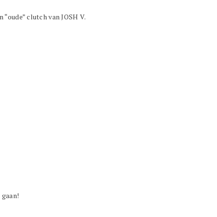
n “oude” clutch van JOSH V.
e gaan!