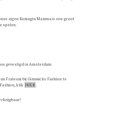
 onze eigen Koningin Maxima is een groot
e spelen.
on gevestigd in Amsterdam.
van Fraleoni bij Gimmicks Fashion te
Fashion, klik
HIER
.
erkrijgbaar!