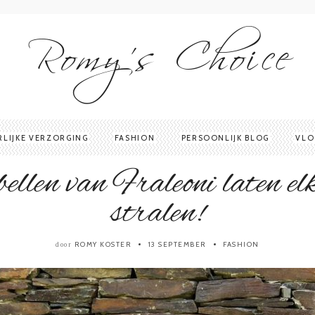
Romy's Choice
RLIJKE VERZORGING
FASHION
PERSOONLIJK BLOG
VLO
ellen van Fraleoni laten el
stralen!
ROMY KOSTER
13 SEPTEMBER
FASHION
door