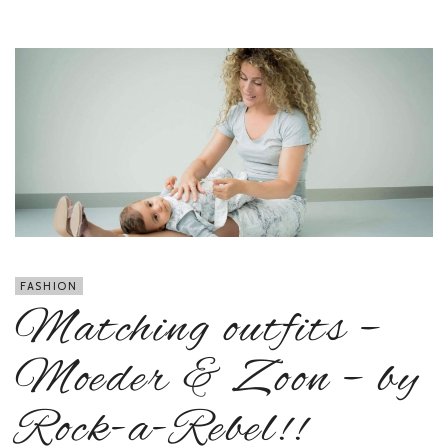
FASHION
Matching outfits –
Moeder & Zoon – by
Rock-a-Rebel!!