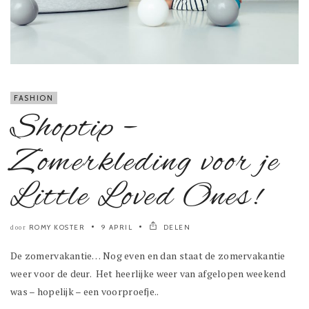
FASHION
Shoptip –
Zomerkleding voor je
Little Loved Ones!
ROMY KOSTER
9 APRIL
DELEN
door
De zomervakantie… Nog even en dan staat de zomervakantie
weer voor de deur. Het heerlijke weer van afgelopen weekend
was – hopelijk – een voorproefje..