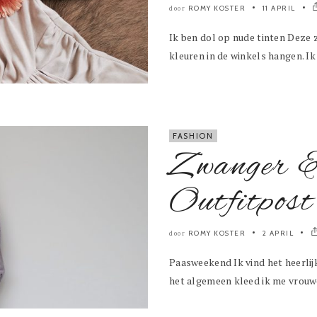
ROMY KOSTER
11 APRIL
door
Ik ben dol op nude tinten Deze z
kleuren in de winkels hangen. Ik
FASHION
Zwanger 
Outfitpost
ROMY KOSTER
2 APRIL
door
Paasweekend Ik vind het heerlij
het algemeen kleed ik me vrouwe