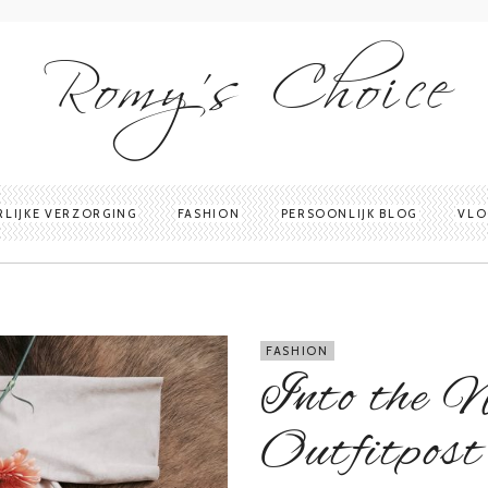
Romy's Choice
RLIJKE VERZORGING
FASHION
PERSOONLIJK BLOG
VLO
FASHION
Into the N
Outfitpost