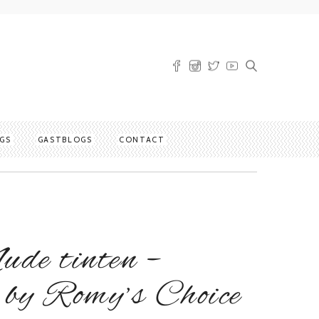
GS
GASTBLOGS
CONTACT
ude tinten –
 by Romy’s Choice