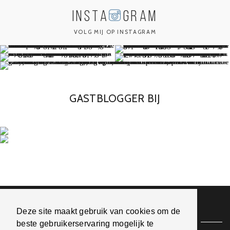
INSTA
GRAM
VOLG MIJ OP INSTAGRAM
GASTBLOGGER BIJ
Romy's Choice
Deze site maakt gebruik van cookies om de
beste gebruikerservaring mogelijk te