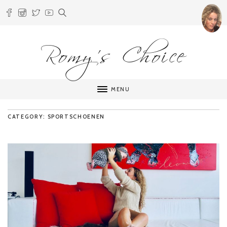
Romy's Choice
MENU
CATEGORY: SPORTSCHOENEN