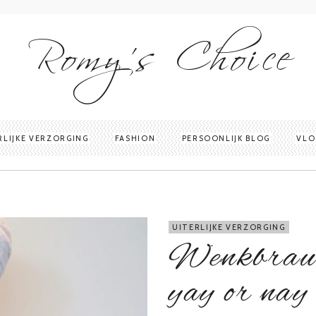
Romy's Choice
RLIJKE VERZORGING
FASHION
PERSOONLIJK BLOG
VLO
UITERLIJKE VERZORGING
Wenkbrauwv
yay or nay