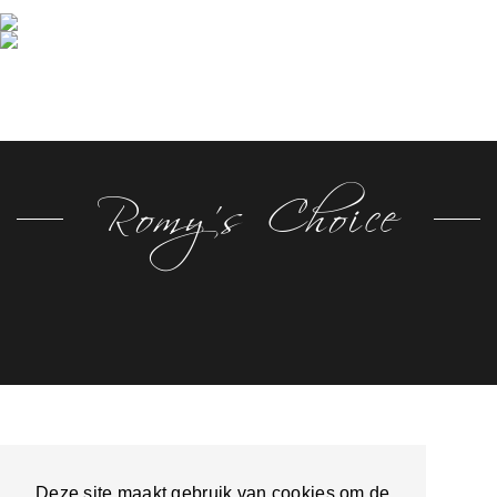
Romy's Choice
Deze site maakt gebruik van cookies om de