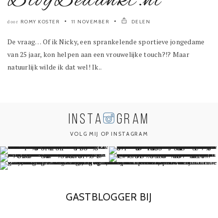
BlogBedankt.nl
ROMY KOSTER
11 NOVEMBER
DELEN
door
De vraag… Of ik Nicky, een sprankelende sportieve jongedame
van 25 jaar, kon helpen aan een vrouwelijke touch?!? Maar
natuurlijk wilde ik dat wel! Ik..
INSTA
GRAM
VOLG MIJ OP INSTAGRAM
GASTBLOGGER BIJ