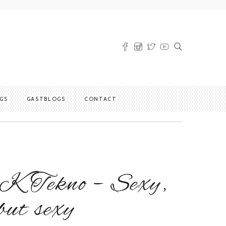
GS
GASTBLOGS
CONTACT
 Tekno – Sexy,
but sexy