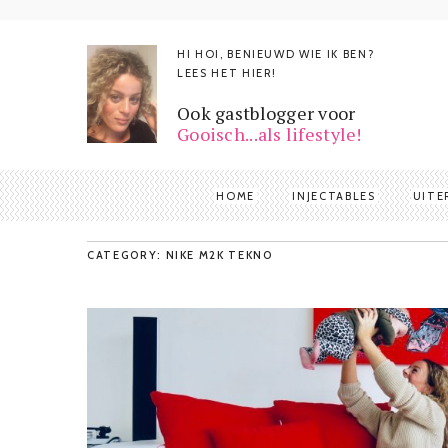
HI HOI, BENIEUWD WIE IK BEN?
LEES HET HIER!
Ook gastblogger voor
Gooisch...als lifestyle!
HOME
INJECTABLES
UITE
CATEGORY: NIKE M2K TEKNO