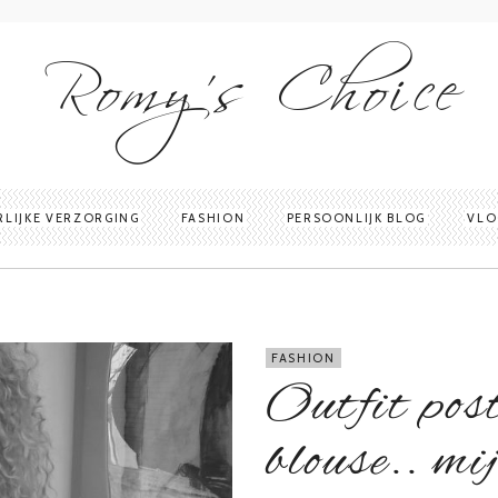
Romy's Choice
RLIJKE VERZORGING
FASHION
PERSOONLIJK BLOG
VLO
FASHION
Outfit pos
blouse.. mi