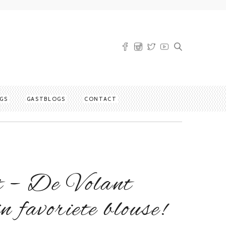
GS
GASTBLOGS
CONTACT
t – De Volant
jn favoriete blouse!