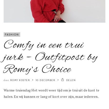
FASHION
Comfy in een trui
jurk – Outfitpost by
Romy’s Choice
ROMY KOSTER
10 DECEMBER
DELEN
door
Warme truiendag Het wordt weer tijd om je trui uit de kast te
halen. En wij kunnen er lang of kort over zijn, maar iedereen..