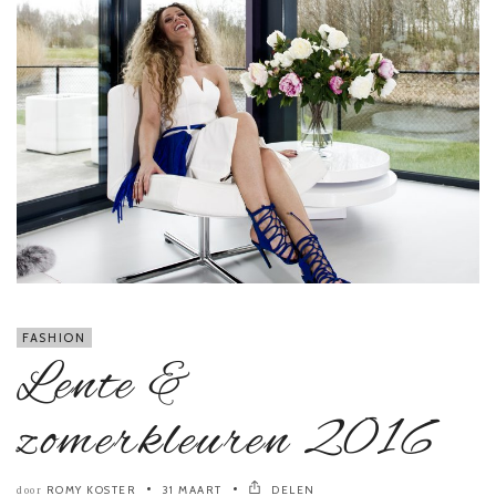
FASHION
Lente &
zomerkleuren 2016
ROMY KOSTER
31 MAART
DELEN
door